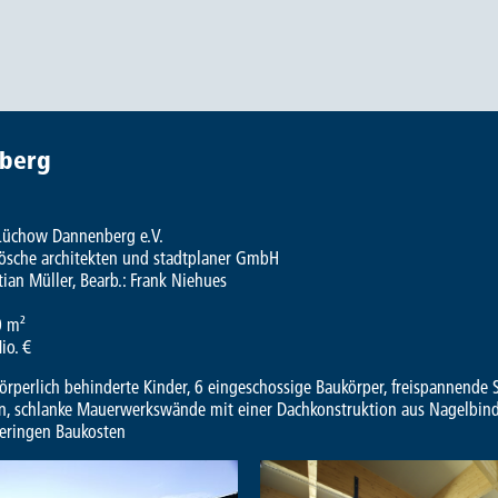
nberg
Lüchow Dannenberg e.V.
ösche architekten und stadtplaner GmbH
tian Müller, Bearb.: Frank Niehues
0 m²
io. €
 körperlich behinderte Kinder, 6 eingeschossige Baukörper, freispannend
n, schlanke Mauerwerkswände mit einer Dachkonstruktion aus Nagelbind
geringen Baukosten